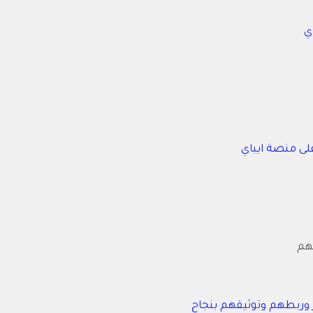
ي
لى منصة ايباي
هم
 وربطهم وتوثيقهم بنجاح