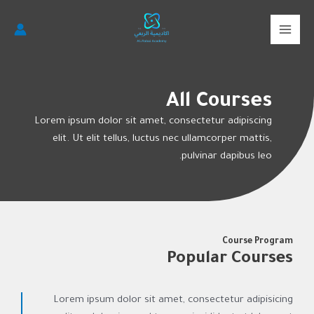
خطي
MAIN
لى
MENU
لمحتوى
All Courses
Lorem ipsum dolor sit amet, consectetur adipiscing
elit. Ut elit tellus, luctus nec ullamcorper mattis,
pulvinar dapibus leo.
Course Program
Popular Courses
Lorem ipsum dolor sit amet, consectetur adipisicing